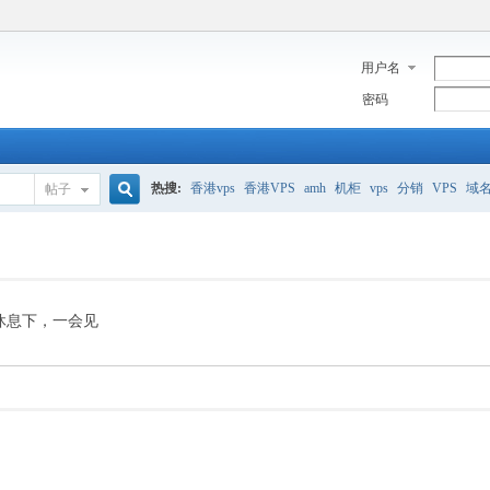
用户名
密码
热搜:
香港vps
香港VPS
amh
机柜
vps
分销
VPS
域
帖子
搜
美国服务器
香港
全能空间
whmcs
digitalocean
索
休息下，一会见