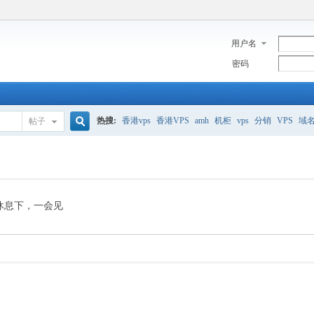
用户名
密码
热搜:
香港vps
香港VPS
amh
机柜
vps
分销
VPS
域
帖子
搜
美国服务器
香港
全能空间
whmcs
digitalocean
索
休息下，一会见