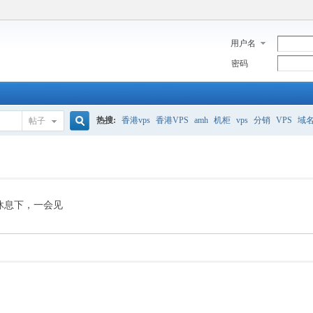
用户名
密码
热搜:
香港vps
香港VPS
amh
机柜
vps
分销
VPS
域
帖子
搜
美国服务器
香港
全能空间
whmcs
digitalocean
索
休息下，一会见