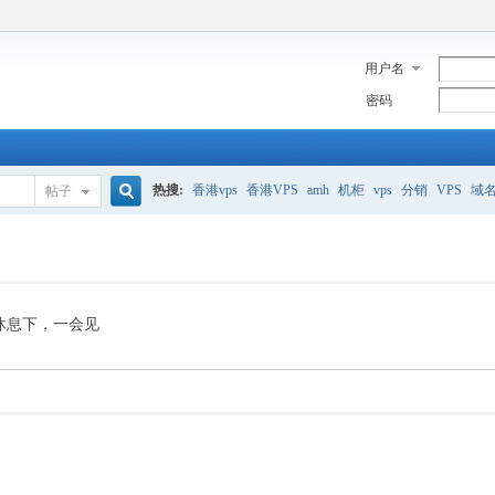
用户名
密码
热搜:
香港vps
香港VPS
amh
机柜
vps
分销
VPS
域
帖子
搜
美国服务器
香港
全能空间
whmcs
digitalocean
索
休息下，一会见