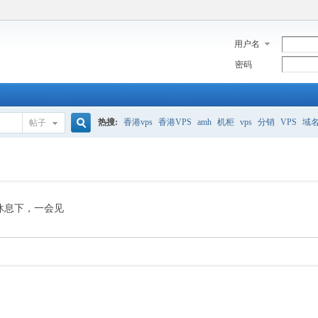
用户名
密码
热搜:
香港vps
香港VPS
amh
机柜
vps
分销
VPS
域
帖子
搜
美国服务器
香港
全能空间
whmcs
digitalocean
索
休息下，一会见