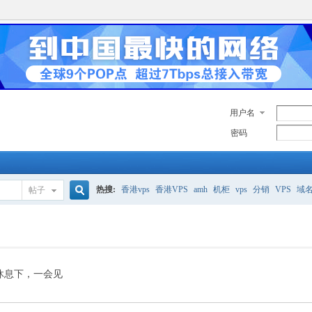
用户名
密码
热搜:
香港vps
香港VPS
amh
机柜
vps
分销
VPS
域
帖子
搜
美国服务器
香港
全能空间
whmcs
digitalocean
索
休息下，一会见