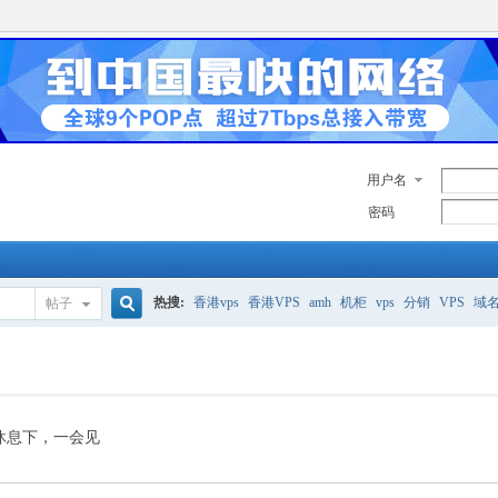
用户名
密码
热搜:
香港vps
香港VPS
amh
机柜
vps
分销
VPS
域
帖子
搜
美国服务器
香港
全能空间
whmcs
digitalocean
索
休息下，一会见