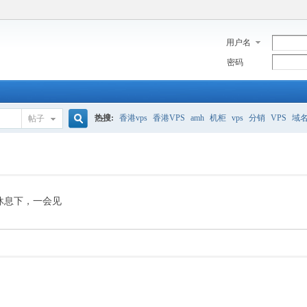
用户名
密码
热搜:
香港vps
香港VPS
amh
机柜
vps
分销
VPS
域
帖子
搜
美国服务器
香港
全能空间
whmcs
digitalocean
索
休息下，一会见