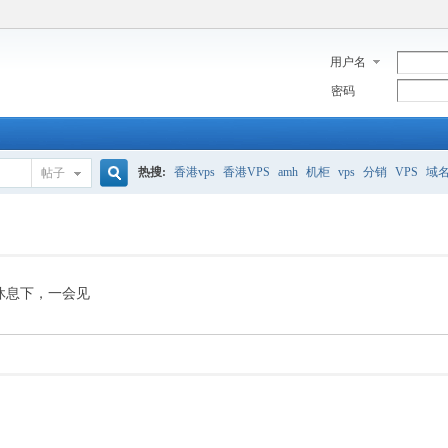
用户名
密码
热搜:
香港vps
香港VPS
amh
机柜
vps
分销
VPS
域
帖子
搜
美国服务器
香港
全能空间
whmcs
digitalocean
索
休息下，一会见