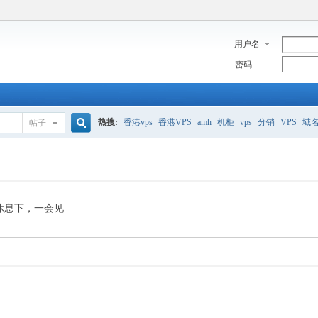
用户名
密码
热搜:
香港vps
香港VPS
amh
机柜
vps
分销
VPS
域
帖子
搜
美国服务器
香港
全能空间
whmcs
digitalocean
索
休息下，一会见