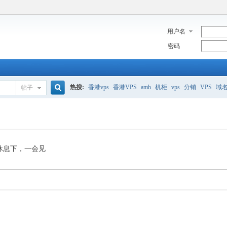
用户名
密码
热搜:
香港vps
香港VPS
amh
机柜
vps
分销
VPS
域
帖子
搜
美国服务器
香港
全能空间
whmcs
digitalocean
索
休息下，一会见