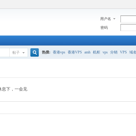
用户名
密码
热搜:
香港vps
香港VPS
amh
机柜
vps
分销
VPS
域
帖子
搜
美国服务器
香港
全能空间
whmcs
digitalocean
索
休息下，一会见