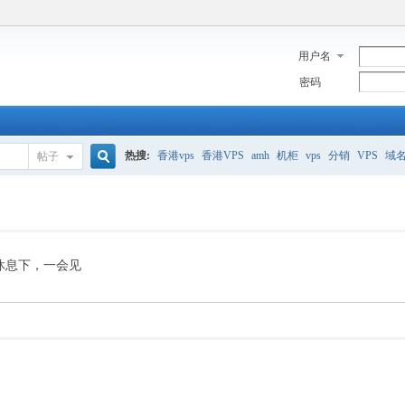
用户名
密码
热搜:
香港vps
香港VPS
amh
机柜
vps
分销
VPS
域
帖子
搜
美国服务器
香港
全能空间
whmcs
digitalocean
索
休息下，一会见