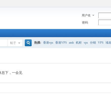
用户名
密码
热搜:
香港vps
香港VPS
amh
机柜
vps
分销
VPS
域
帖子
搜
美国服务器
香港
全能空间
whmcs
digitalocean
索
休息下，一会见