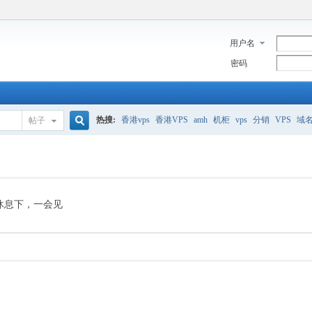
用户名
密码
热搜:
香港vps
香港VPS
amh
机柜
vps
分销
VPS
域
帖子
搜
美国服务器
香港
全能空间
whmcs
digitalocean
索
休息下，一会见