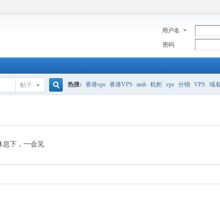
用户名
密码
热搜:
香港vps
香港VPS
amh
机柜
vps
分销
VPS
域
帖子
搜
美国服务器
香港
全能空间
whmcs
digitalocean
索
休息下，一会见