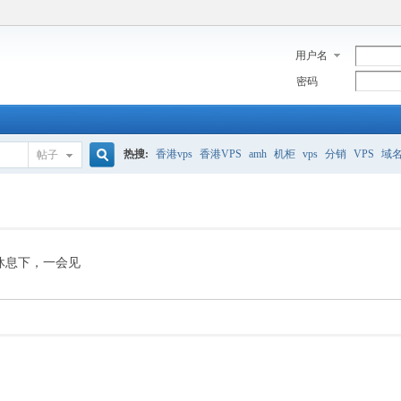
用户名
密码
热搜:
香港vps
香港VPS
amh
机柜
vps
分销
VPS
域
帖子
搜
美国服务器
香港
全能空间
whmcs
digitalocean
索
休息下，一会见