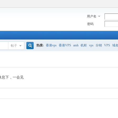
用户名
密码
热搜:
香港vps
香港VPS
amh
机柜
vps
分销
VPS
域
帖子
搜
美国服务器
香港
全能空间
whmcs
digitalocean
索
休息下，一会见