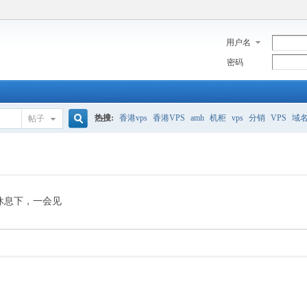
用户名
密码
热搜:
香港vps
香港VPS
amh
机柜
vps
分销
VPS
域
帖子
搜
美国服务器
香港
全能空间
whmcs
digitalocean
索
休息下，一会见