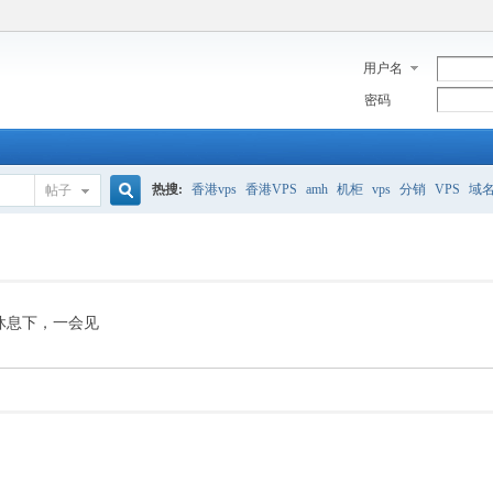
用户名
密码
热搜:
香港vps
香港VPS
amh
机柜
vps
分销
VPS
域
帖子
搜
美国服务器
香港
全能空间
whmcs
digitalocean
索
休息下，一会见