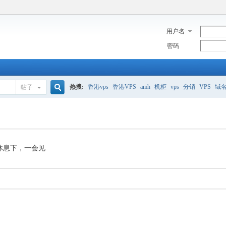
用户名
密码
热搜:
香港vps
香港VPS
amh
机柜
vps
分销
VPS
域
帖子
搜
美国服务器
香港
全能空间
whmcs
digitalocean
索
休息下，一会见