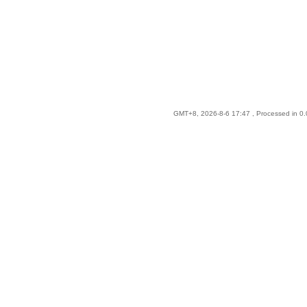
GMT+8, 2026-8-6 17:47
, Processed in 0