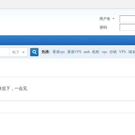
用户名
密码
热搜:
香港vps
香港VPS
amh
机柜
vps
分销
VPS
域
帖子
搜
美国服务器
香港
全能空间
whmcs
digitalocean
索
休息下，一会见