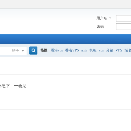
用户名
密码
热搜:
香港vps
香港VPS
amh
机柜
vps
分销
VPS
域
帖子
搜
美国服务器
香港
全能空间
whmcs
digitalocean
索
休息下，一会见