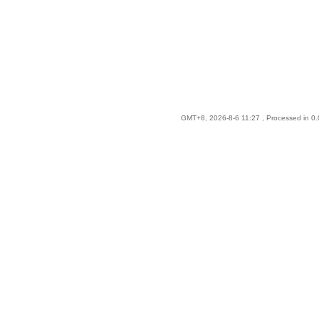
GMT+8, 2026-8-6 11:27
, Processed in 0