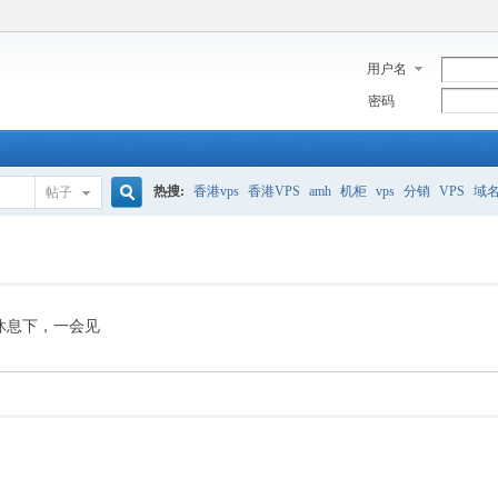
用户名
密码
热搜:
香港vps
香港VPS
amh
机柜
vps
分销
VPS
域
帖子
搜
美国服务器
香港
全能空间
whmcs
digitalocean
索
休息下，一会见