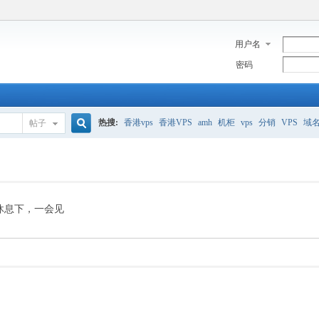
用户名
密码
热搜:
香港vps
香港VPS
amh
机柜
vps
分销
VPS
域
帖子
搜
美国服务器
香港
全能空间
whmcs
digitalocean
索
休息下，一会见