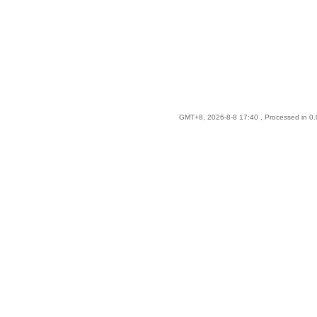
GMT+8, 2026-8-8 17:40
, Processed in 0