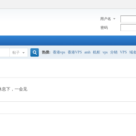
用户名
密码
热搜:
香港vps
香港VPS
amh
机柜
vps
分销
VPS
域
帖子
搜
美国服务器
香港
全能空间
whmcs
digitalocean
索
休息下，一会见