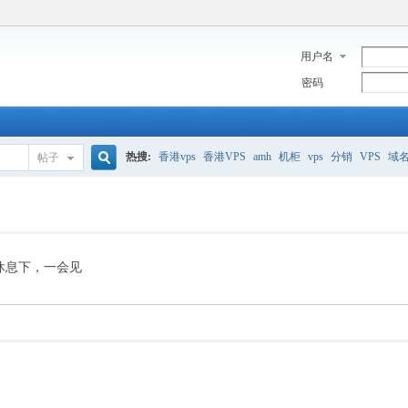
用户名
密码
热搜:
香港vps
香港VPS
amh
机柜
vps
分销
VPS
域
帖子
搜
美国服务器
香港
全能空间
whmcs
digitalocean
索
休息下，一会见