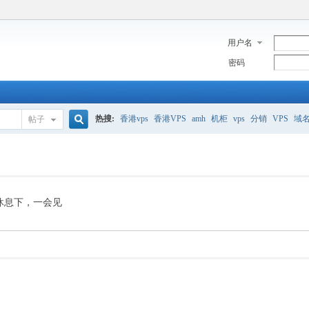
用户名
密码
热搜:
香港vps
香港VPS
amh
机柜
vps
分销
VPS
域
帖子
搜
美国服务器
香港
全能空间
whmcs
digitalocean
索
休息下，一会见