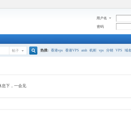
用户名
密码
热搜:
香港vps
香港VPS
amh
机柜
vps
分销
VPS
域
帖子
搜
美国服务器
香港
全能空间
whmcs
digitalocean
索
休息下，一会见