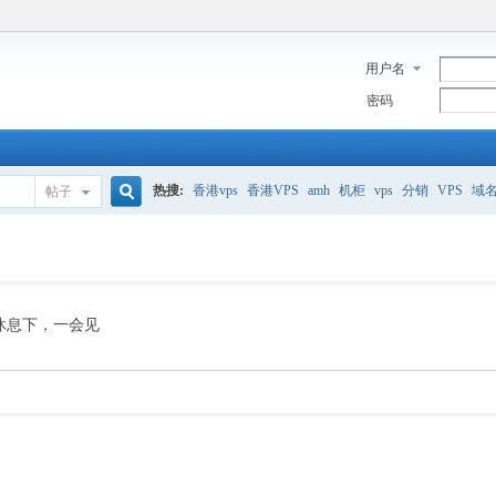
用户名
密码
热搜:
香港vps
香港VPS
amh
机柜
vps
分销
VPS
域
帖子
搜
美国服务器
香港
全能空间
whmcs
digitalocean
索
休息下，一会见