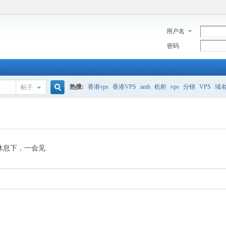
用户名
密码
热搜:
香港vps
香港VPS
amh
机柜
vps
分销
VPS
域
帖子
搜
美国服务器
香港
全能空间
whmcs
digitalocean
索
休息下，一会见