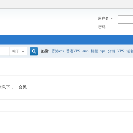
用户名
密码
热搜:
香港vps
香港VPS
amh
机柜
vps
分销
VPS
域
帖子
搜
美国服务器
香港
全能空间
whmcs
digitalocean
索
休息下，一会见