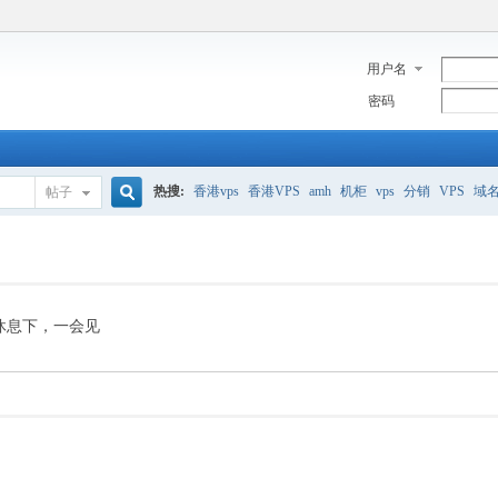
用户名
密码
热搜:
香港vps
香港VPS
amh
机柜
vps
分销
VPS
域
帖子
搜
美国服务器
香港
全能空间
whmcs
digitalocean
索
休息下，一会见