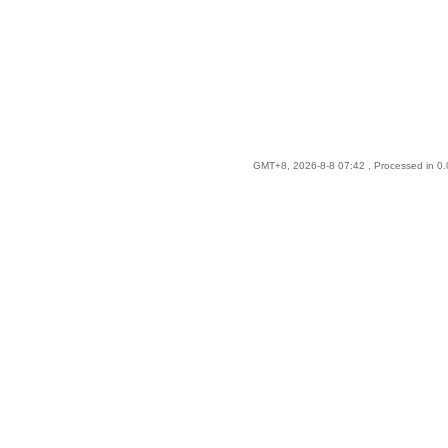
GMT+8, 2026-8-8 07:42
, Processed in 0