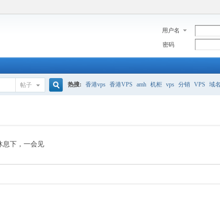
用户名
密码
热搜:
香港vps
香港VPS
amh
机柜
vps
分销
VPS
域
帖子
搜
美国服务器
香港
全能空间
whmcs
digitalocean
索
休息下，一会见