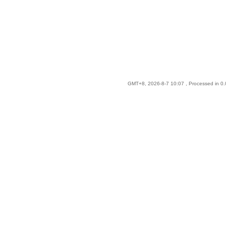
GMT+8, 2026-8-7 10:07
, Processed in 0