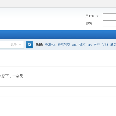
用户名
密码
热搜:
香港vps
香港VPS
amh
机柜
vps
分销
VPS
域
帖子
搜
美国服务器
香港
全能空间
whmcs
digitalocean
索
休息下，一会见