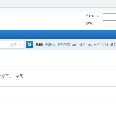
用户名
密码
热搜:
香港vps
香港VPS
amh
机柜
vps
分销
VPS
域
帖子
搜
美国服务器
香港
全能空间
whmcs
digitalocean
索
休息下，一会见