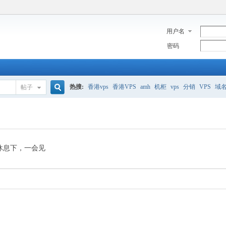
用户名
密码
热搜:
香港vps
香港VPS
amh
机柜
vps
分销
VPS
域
帖子
搜
美国服务器
香港
全能空间
whmcs
digitalocean
索
休息下，一会见