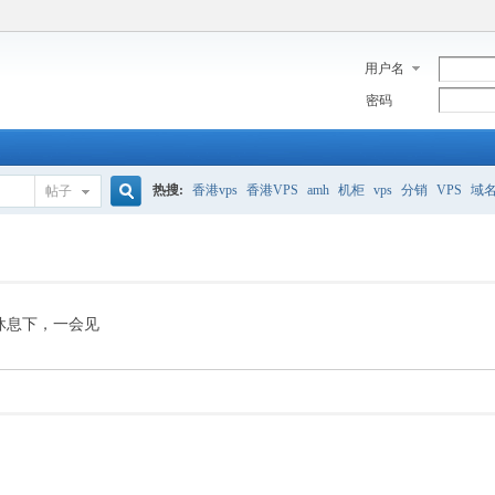
用户名
密码
热搜:
香港vps
香港VPS
amh
机柜
vps
分销
VPS
域
帖子
搜
美国服务器
香港
全能空间
whmcs
digitalocean
索
休息下，一会见