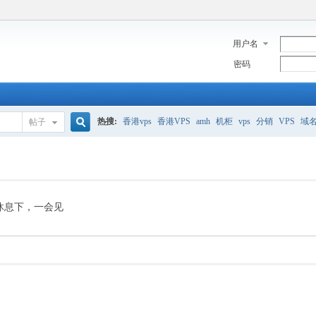
用户名
密码
热搜:
香港vps
香港VPS
amh
机柜
vps
分销
VPS
域
帖子
搜
美国服务器
香港
全能空间
whmcs
digitalocean
索
休息下，一会见