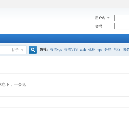
用户名
密码
热搜:
香港vps
香港VPS
amh
机柜
vps
分销
VPS
域
帖子
搜
美国服务器
香港
全能空间
whmcs
digitalocean
索
休息下，一会见