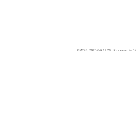
GMT+8, 2026-8-6 11:20
, Processed in 0