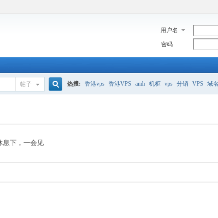
用户名
密码
热搜:
香港vps
香港VPS
amh
机柜
vps
分销
VPS
域
帖子
搜
美国服务器
香港
全能空间
whmcs
digitalocean
索
休息下，一会见