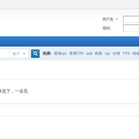
用户名
密码
热搜:
香港vps
香港VPS
amh
机柜
vps
分销
VPS
域
帖子
搜
美国服务器
香港
全能空间
whmcs
digitalocean
索
休息下，一会见