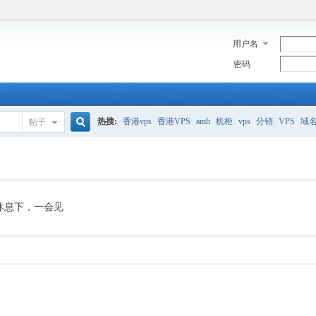
用户名
密码
热搜:
香港vps
香港VPS
amh
机柜
vps
分销
VPS
域
帖子
搜
美国服务器
香港
全能空间
whmcs
digitalocean
索
休息下，一会见