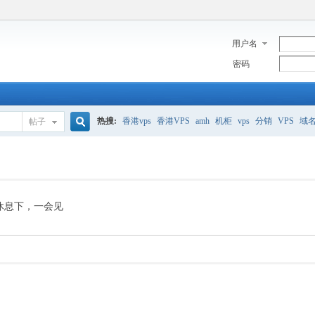
用户名
密码
热搜:
香港vps
香港VPS
amh
机柜
vps
分销
VPS
域
帖子
搜
美国服务器
香港
全能空间
whmcs
digitalocean
索
休息下，一会见