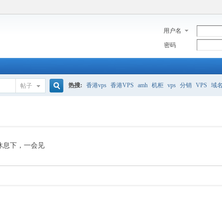
用户名
密码
热搜:
香港vps
香港VPS
amh
机柜
vps
分销
VPS
域
帖子
搜
美国服务器
香港
全能空间
whmcs
digitalocean
索
休息下，一会见