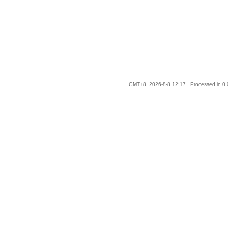
GMT+8, 2026-8-8 12:17
, Processed in 0