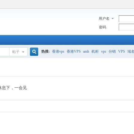
用户名
密码
热搜:
香港vps
香港VPS
amh
机柜
vps
分销
VPS
域
帖子
搜
美国服务器
香港
全能空间
whmcs
digitalocean
索
休息下，一会见