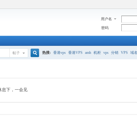
用户名
密码
热搜:
香港vps
香港VPS
amh
机柜
vps
分销
VPS
域
帖子
搜
美国服务器
香港
全能空间
whmcs
digitalocean
索
休息下，一会见