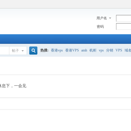
用户名
密码
热搜:
香港vps
香港VPS
amh
机柜
vps
分销
VPS
域
帖子
搜
美国服务器
香港
全能空间
whmcs
digitalocean
索
休息下，一会见