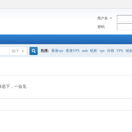
用户名
密码
热搜:
香港vps
香港VPS
amh
机柜
vps
分销
VPS
域
帖子
搜
美国服务器
香港
全能空间
whmcs
digitalocean
索
休息下，一会见