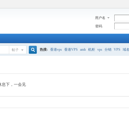
用户名
密码
热搜:
香港vps
香港VPS
amh
机柜
vps
分销
VPS
域
帖子
搜
美国服务器
香港
全能空间
whmcs
digitalocean
索
休息下，一会见